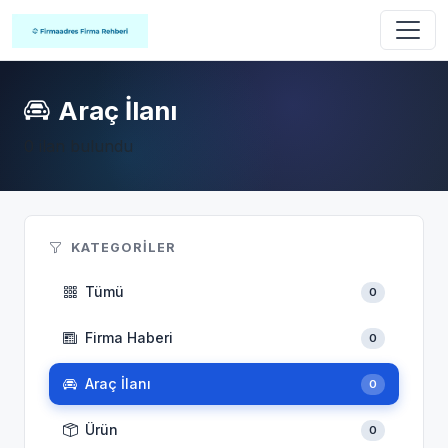
Araç İlanı
0 ilan bulundu
KATEGORILER
Tümü
0
Firma Haberi
0
Araç İlanı
0
Ürün
0