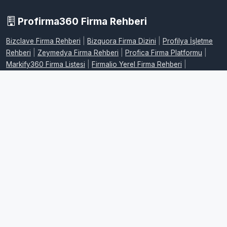
Profirma360 Firma Rehberi
Bizclave Firma Rehberi
|
Bizquora Firma Dizini
|
Profilya İşletme
Rehberi
|
Zeymedya Firma Rehberi
|
Profica Firma Platformu
|
Markify360 Firma Listesi
|
Firmalio Yerel Firma Rehberi
|
WebdeFirma İşletme Dizini
|
DijitalFirman Firma Rehberi
|
ProFirmaWeb Firma Platformu
|
FirmaMap Firma Rehberi
|
LocalFirma Yerel İşletme Rehberi
|
BizMarka Firma Dizini
|
Maplafi
Firma Rehberi
|
FirmaEvreni Firma Rehberi
|
Firmovia İşletme
Rehberi
|
FirmaHaritam Firma Rehberi
|
FirmaPusula Firma Dizini
|
FirmaYolu Firma Rehberi
|
FirmaListe İşletme Rehberi
|
FirmaAdres
Firma Rehberi
|
LocalFirmalar Yerel Firma Rehberi
|
FirmaPlatform
İşletme Dizini
|
RehberPro Firma Rehberi
|
FirmaMerkez Firma
Dizini
|
FirmaKaynak İşletme Rehberi
|
RehberMerkez Firma
Rehberi
|
FirmaKonumum Firma Rehberi
|
FirmaSemt Yerel Firma
Dizini
|
FirmaYerleri İşletme Rehberi
|
FirmaSehir Firma Rehberi
|
FirmaPro İşletme Rehberi
|
FirmaRehberiTR Firma Dizini
|
Firmoria
Firma Rehberi
|
EniyiFirmaTR İşletme Rehberi
|
FirmaOneri Firma