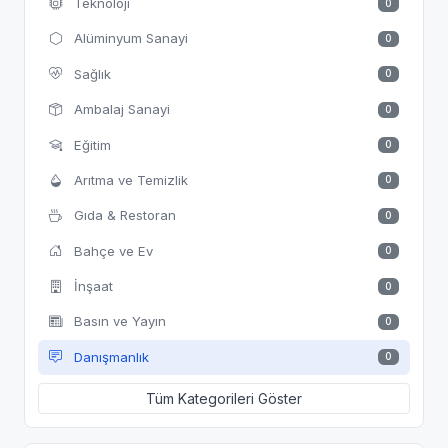
Teknoloji
0
Alüminyum Sanayi
0
Sağlık
0
Ambalaj Sanayi
0
Eğitim
0
Arıtma ve Temizlik
0
Gıda & Restoran
0
Bahçe ve Ev
0
İnşaat
0
Basın ve Yayın
0
Danışmanlık
0
Tüm Kategorileri Göster