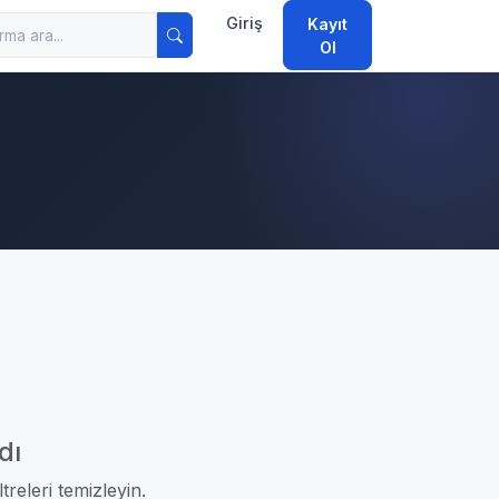
Giriş
Kayıt
Ol
dı
treleri temizleyin.