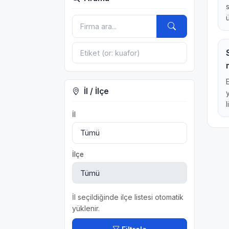
İl / İlçe
l
İl
İlçe
İl seçildiğinde ilçe listesi otomatik
yüklenir.