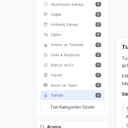
Alüminyum Sanayi
0
Sağlık
0
Ambalaj Sanayi
0
Eğitim
0
Arıtma ve Temizlik
0
Tu
Gıda & Restoran
0
Tu
Bahçe ve Ev
şir
0
İnşaat
0
Fi
say
Basın ve Yayın
0
Sı
Turizm
0
Tüm Kategorileri Göster
Arama