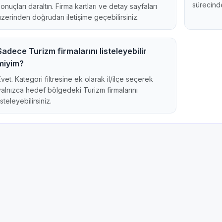
sürecinde
sonuçları daraltın. Firma kartları ve detay sayfaları
üzerinden doğrudan iletişime geçebilirsiniz.
Sadece Turizm firmalarını listeleyebilir
miyim?
Evet. Kategori filtresine ek olarak il/ilçe seçerek
yalnızca hedef bölgedeki Turizm firmalarını
isteleyebilirsiniz.