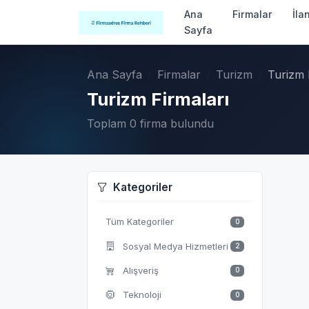
Ana
Firmalar
İla
Sayfa
Ana Sayfa
Firmalar
Turizm
Turizm 
Turizm Firmaları
Toplam 0 firma bulundu
Kategoriler
Tüm Kategoriler
0
Sosyal Medya Hizmetleri
2
Alışveriş
0
Teknoloji
0