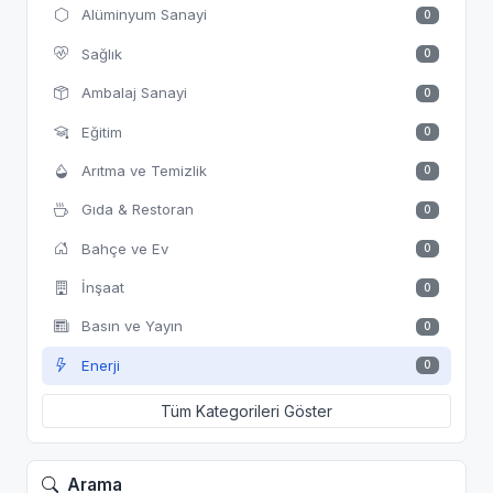
Alüminyum Sanayi
0
Sağlık
0
Ambalaj Sanayi
0
Eğitim
0
Arıtma ve Temizlik
0
Gıda & Restoran
0
Bahçe ve Ev
0
İnşaat
0
Basın ve Yayın
0
Enerji
0
Tüm Kategorileri Göster
Arama