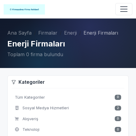
Ana Sayfa
Firmalar
Enerji
Enerji Firmaları
Enerji Firmaları
Toplam 0 firma bulundu
Kategoriler
Tüm Kategoriler
0
Sosyal Medya Hizmetleri
2
Alışveriş
0
Teknoloji
0