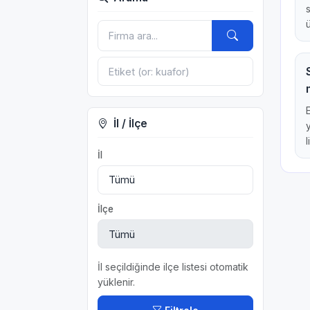
İl / İlçe
l
İl
İlçe
İl seçildiğinde ilçe listesi otomatik
yüklenir.