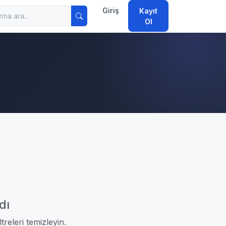
Giriş
Kayıt
Ol
dı
treleri temizleyin.