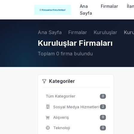
Ana
Firmalar
İla
Sayfa
Ana Sayfa
Firmalar
Kuruluşlar
Kuru
Kuruluşlar Firmaları
Toplam 0 firma bulundu
Kategoriler
Tüm Kategoriler
0
Sosyal Medya Hizmetleri
2
Alışveriş
0
Teknoloji
0