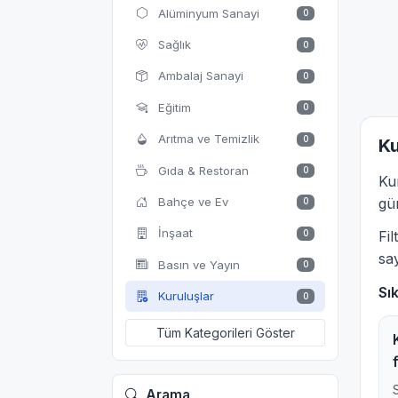
Alüminyum Sanayi
0
Sağlık
0
Ambalaj Sanayi
0
Eğitim
0
Arıtma ve Temizlik
0
Ku
Gıda & Restoran
0
Ku
Bahçe ve Ev
gün
0
İnşaat
0
Fi
say
Basın ve Yayın
0
Sı
Kuruluşlar
0
Tüm Kategorileri Göster
Arama