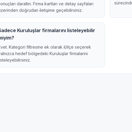
sürecinde
sonuçları daraltın. Firma kartları ve detay sayfaları
üzerinden doğrudan iletişime geçebilirsiniz.
Sadece Kuruluşlar firmalarını listeleyebilir
miyim?
Evet. Kategori filtresine ek olarak il/ilçe seçerek
yalnızca hedef bölgedeki Kuruluşlar firmalarını
isteleyebilirsiniz.