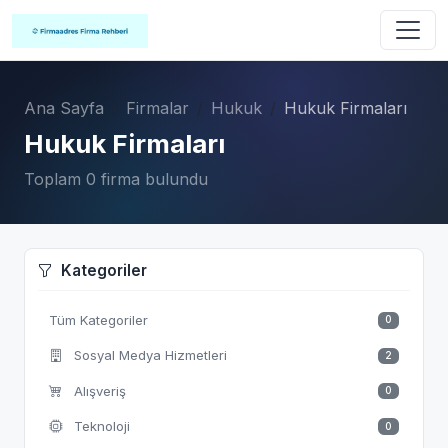
Ana Sayfa
Firmalar
Hukuk
Hukuk Firmaları
Hukuk Firmaları
Toplam 0 firma bulundu
Kategoriler
Tüm Kategoriler
0
Sosyal Medya Hizmetleri
2
Alışveriş
0
Teknoloji
0