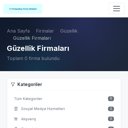
Ana Sayfa
Firmalar
Güzellik
Güzellik Firmaları
Güzellik Firmaları
Toplam 0 firma bulundu
Kategoriler
Tüm Kategoriler
0
Sosyal Medya Hizmetleri
2
Alışveriş
0