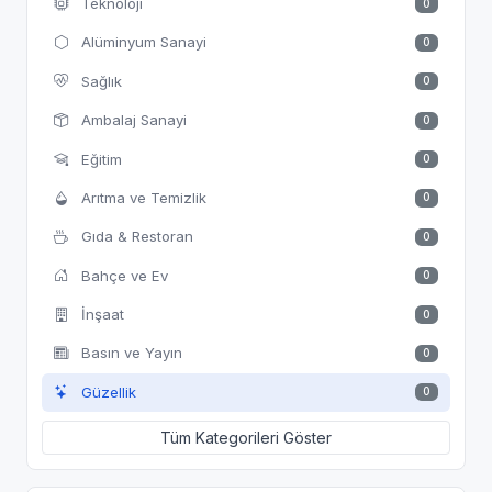
Teknoloji
0
Alüminyum Sanayi
0
Sağlık
0
Ambalaj Sanayi
0
Eğitim
0
Arıtma ve Temizlik
0
Gıda & Restoran
0
Bahçe ve Ev
0
İnşaat
0
Basın ve Yayın
0
Güzellik
0
Tüm Kategorileri Göster