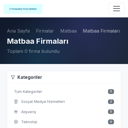
Ana Sayfa
Firmalar
Matbaa
Matbaa Firmaları
Matbaa Firmaları
Toplam 0 firma bulundu
Kategoriler
Tüm Kategoriler
0
Sosyal Medya Hizmetleri
2
Alışveriş
0
Teknoloji
0