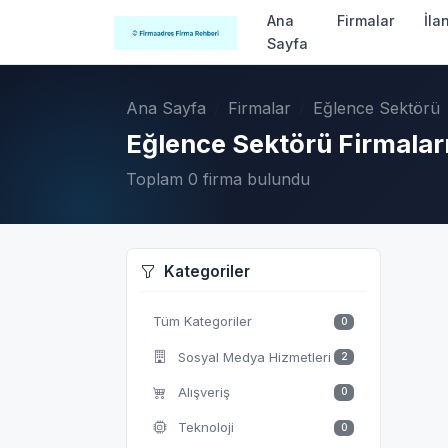
Ana
Firmalar
İla
Sayfa
Ana Sayfa
Firmalar
Eğlence Sektörü
Eğlence Sektörü Firmalar
Toplam 0 firma bulundu
Kategoriler
Tüm Kategoriler
0
Sosyal Medya Hizmetleri
2
Alışveriş
0
Teknoloji
0