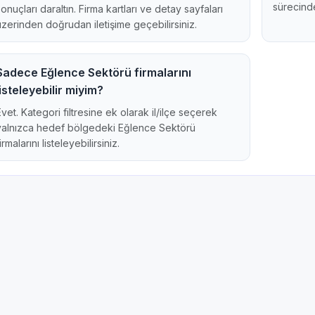
sürecinde
sonuçları daraltın. Firma kartları ve detay sayfaları
üzerinden doğrudan iletişime geçebilirsiniz.
Sadece Eğlence Sektörü firmalarını
listeleyebilir miyim?
Evet. Kategori filtresine ek olarak il/ilçe seçerek
yalnızca hedef bölgedeki Eğlence Sektörü
irmalarını listeleyebilirsiniz.