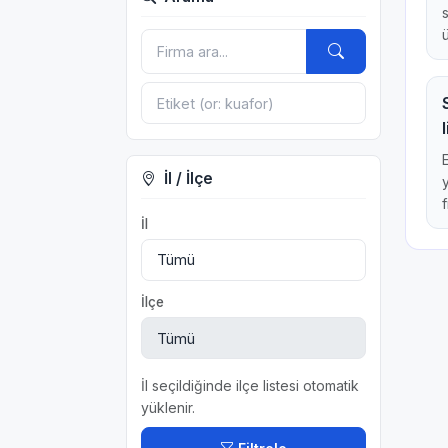
İl / İlçe
f
İl
İlçe
İl seçildiğinde ilçe listesi otomatik
yüklenir.