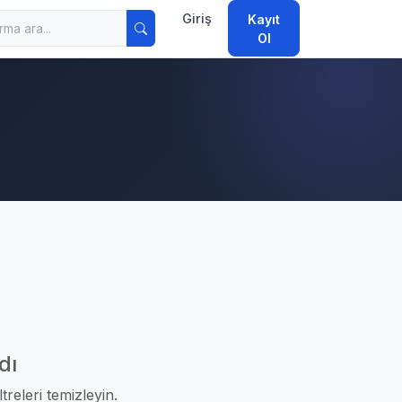
Giriş
Kayıt
Ol
dı
treleri temizleyin.