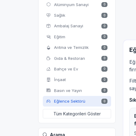
Alüminyum Sanayi
0
Sağlık
0
Ambalaj Sanayi
0
Eğitim
0
Arıtma ve Temizlik
0
Eğ
Gıda & Restoran
0
Eğ
Bahçe ve Ev
fir
0
İnşaat
0
Fi
say
Basın ve Yayın
0
Sı
Eğlence Sektörü
0
Tüm Kategorileri Göster
Arama