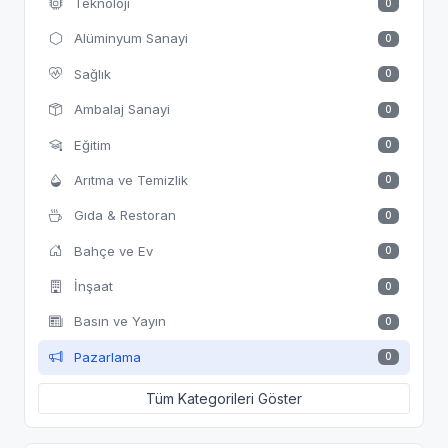
Teknoloji
0
Alüminyum Sanayi
0
Sağlık
0
Ambalaj Sanayi
0
Eğitim
0
Arıtma ve Temizlik
0
Gıda & Restoran
0
Bahçe ve Ev
0
İnşaat
0
Basın ve Yayın
0
Pazarlama
0
Tüm Kategorileri Göster