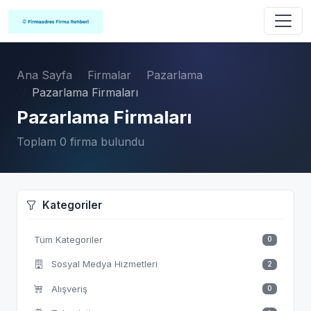
Ana Sayfa
Firmalar
Pazarlama
Pazarlama Firmaları
Pazarlama Firmaları
Toplam 0 firma bulundu
Kategoriler
Tüm Kategoriler
0
Sosyal Medya Hizmetleri
2
Alışveriş
0