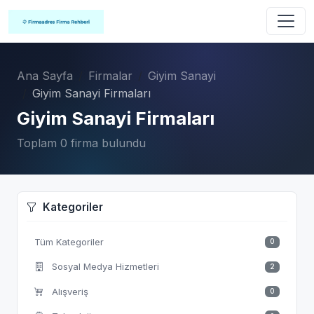
Ana Sayfa
Firmalar
Giyim Sanayi
Giyim Sanayi Firmaları
Giyim Sanayi Firmaları
Toplam 0 firma bulundu
Kategoriler
Tüm Kategoriler
0
Sosyal Medya Hizmetleri
2
Alışveriş
0