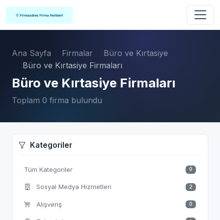
Ana Sayfa
Firmalar
Büro ve Kırtasiye
Büro ve Kırtasiye Firmaları
Büro ve Kırtasiye Firmaları
Toplam 0 firma bulundu
Kategoriler
Tüm Kategoriler
0
Sosyal Medya Hizmetleri
2
Alışveriş
0