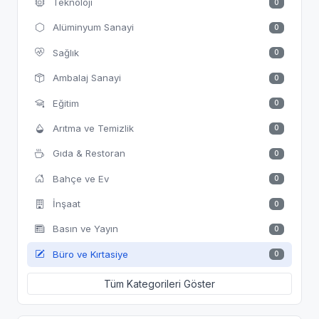
Teknoloji
0
Alüminyum Sanayi
0
Sağlık
0
Ambalaj Sanayi
0
Eğitim
0
Arıtma ve Temizlik
0
Gıda & Restoran
0
Bahçe ve Ev
0
İnşaat
0
Basın ve Yayın
0
Büro ve Kırtasiye
0
Tüm Kategorileri Göster