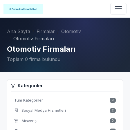
Ana Sayfa
Firmalar
Otomotiv
Otomotiv Firmaları
Otomotiv Firmaları
Toplam 0 firma bulundu
Kategoriler
Tüm Kategoriler
0
Sosyal Medya Hizmetleri
2
Alışveriş
0