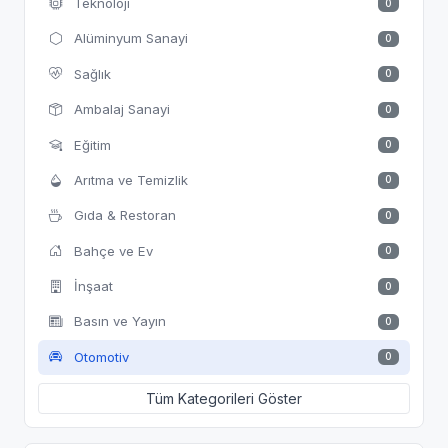
Teknoloji
0
Alüminyum Sanayi
0
Sağlık
0
Ambalaj Sanayi
0
Eğitim
0
Arıtma ve Temizlik
0
Gıda & Restoran
0
Bahçe ve Ev
0
İnşaat
0
Basın ve Yayın
0
Otomotiv
0
Tüm Kategorileri Göster