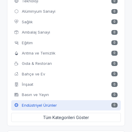
Teknoloji
0
Alüminyum Sanayi
0
Sağlık
0
Ambalaj Sanayi
0
Eğitim
0
Arıtma ve Temizlik
0
Gıda & Restoran
0
Bahçe ve Ev
0
İnşaat
0
Basın ve Yayın
0
Endüstriyel Ürünler
0
Tüm Kategorileri Göster