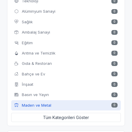
Teknoloji
0
Alüminyum Sanayi
0
Sağlık
0
Ambalaj Sanayi
0
Eğitim
0
Arıtma ve Temizlik
0
Gıda & Restoran
0
Bahçe ve Ev
0
İnşaat
0
Basın ve Yayın
0
Maden ve Metal
0
Tüm Kategorileri Göster