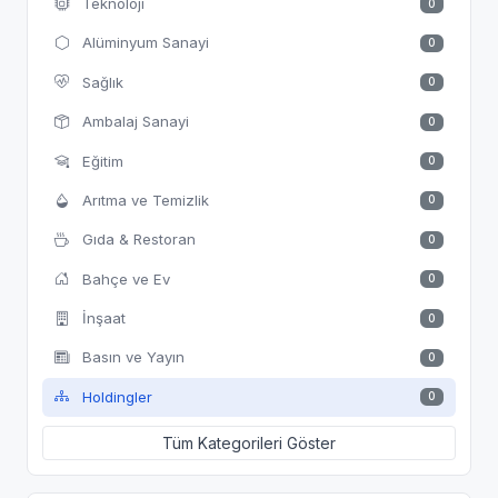
Teknoloji
0
Alüminyum Sanayi
0
Sağlık
0
Ambalaj Sanayi
0
Eğitim
0
Arıtma ve Temizlik
0
Gıda & Restoran
0
Bahçe ve Ev
0
İnşaat
0
Basın ve Yayın
0
Holdingler
0
Tüm Kategorileri Göster