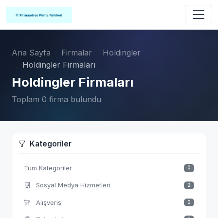
Ana Sayfa
Firmalar
Holdingler
Holdingler Firmaları
Holdingler Firmaları
Toplam 0 firma bulundu
Kategoriler
Tüm Kategoriler
0
Sosyal Medya Hizmetleri
2
Alışveriş
0