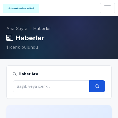
Ana Sayfa
Haberler
Haberler
1 icerik bulundu
Haber Ara