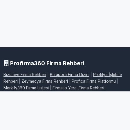
Profirma360 Firma Rehberi
Bizclave Firma Rehberi
|
Bizquora Firma Dizini
|
Profilya İşletme
Rehberi
|
Zeymedya Firma Rehberi
|
Profica Firma Platformu
|
Markify360 Firma Listesi
|
Firmalio Yerel Firma Rehberi
|
WebdeFirma İşletme Dizini
|
DijitalFirman Firma Rehberi
|
ProFirmaWeb Firma Platformu
|
FirmaMap Firma Rehberi
|
LocalFirma Yerel İşletme Rehberi
|
BizMarka Firma Dizini
|
Maplafi
Firma Rehberi
|
FirmaEvreni Firma Rehberi
|
Firmovia İşletme
Rehberi
|
FirmaHaritam Firma Rehberi
|
FirmaPusula Firma Dizini
|
FirmaYolu Firma Rehberi
|
FirmaListe İşletme Rehberi
|
FirmaAdres