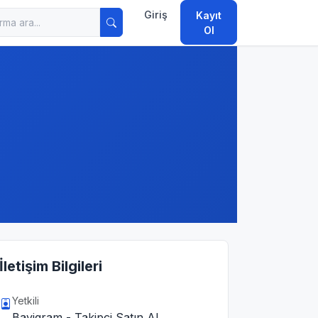
Giriş
Kayıt
Ol
İletişim Bilgileri
Yetkili
Bayigram - Takipçi Satın Al