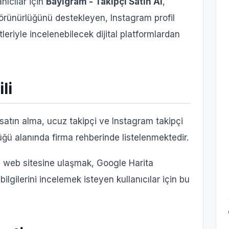
nıcılar için
Bayigram - Takipçi Satın Al
,
örünürlüğünü destekleyen, Instagram profil
leriyle incelenebilecek dijital platformlardan
li
i satın alma, ucuz takipçi ve Instagram takipçi
ğü alanında firma rehberinde listelenmektedir.
i web sitesine ulaşmak, Google Harita
ilgilerini incelemek isteyen kullanıcılar için bu