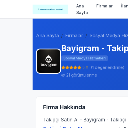
Ana
Firmalar
İla
Sayfa
Ana Sayfa
Firmalar
Sosyal Medya Hiz
Bayigram - Takip
Sosyal Medya Hizmetleri
5.0
(1 değerlendirme)
21 görüntülenme
Firma Hakkında
Takipçi Satın Al - Bayigram - Takipçi 