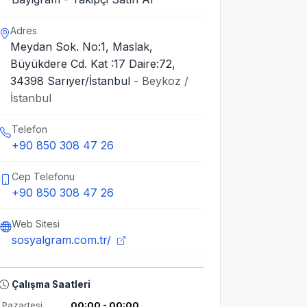
Adres
Meydan Sok. No:1, Maslak,
Büyükdere Cd. Kat :17 Daire:72,
34398 Sarıyer/İstanbul
- Beykoz /
İstanbul
Telefon
+90 850 308 47 26
Cep Telefonu
+90 850 308 47 26
Web Sitesi
sosyalgram.com.tr/
Çalışma Saatleri
Pazartesi
00:00 - 00:00