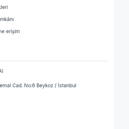
leri
imkânı
ine erişim
Al
mal Cad. No:8 Beykoz / İstanbul